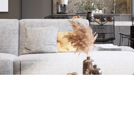
A COM
 HUB