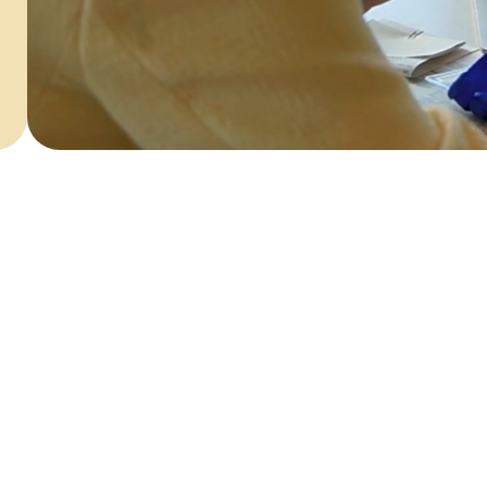
Arquitetura, en
reparos, remode