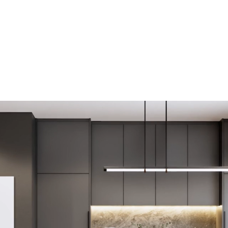
tudo o que você 
papel!
Saiba mais!