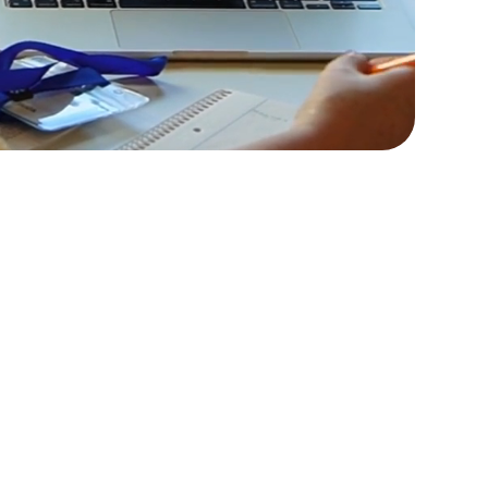
genharia, construção, manutenção,
lação e renovação. Oferecemos